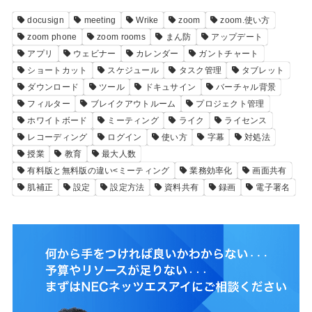
docusign
meeting
Wrike
zoom
zoom.使い方
zoom phone
zoom rooms
まん防
アップデート
アプリ
ウェビナー
カレンダー
ガントチャート
ショートカット
スケジュール
タスク管理
タブレット
ダウンロード
ツール
ドキュサイン
バーチャル背景
フィルター
ブレイクアウトルーム
プロジェクト管理
ホワイトボード
ミーティング
ライク
ライセンス
レコーディング
ログイン
使い方
字幕
対処法
授業
教育
最大人数
有料版と無料版の違い<ミーティング
業務効率化
画面共有
肌補正
設定
設定方法
資料共有
録画
電子署名