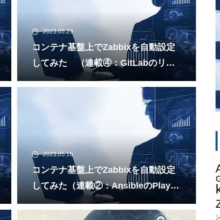
2023.05.29
コンテナ基盤上でZabbixを自動設定
してみた （連載④：GitLabのリポ
ジトリでコンテナイメージの管理を
する)
2023.05.16
コンテナ基盤上でZabbixを自動設定
G
してみた（連載②：AnsibleのPlaybo
okでZabbixへの登録を自動で行える
ようにする)