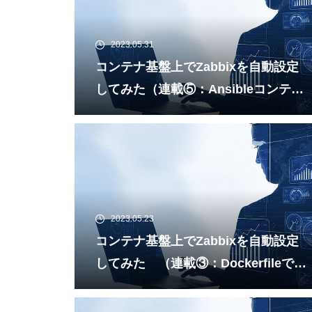
2023.05.31
コンテナ基盤上でZabbixを自動設定
してみた（連載⑤：Ansibleコンテナ
イメージをKubernetes上にデプロ
イ）
2023.05.23
コンテナ基盤上でZabbixを自動設定
してみた （連載③：DockerfileでPl
aybookが実行可能なコンテナイメー
ジを作る）