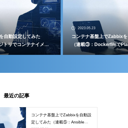
2023.05.23
コンテナ基盤上でZabbixを自動設定してみた
（連載③：DockerfileでPlaybookが実行可能なコ
ンテナイメージを作る）
最近の記事
コンテナ基盤上でZabbixを自動設
定してみた（連載⑤：Ansibleコ