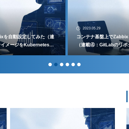
2023.05.29
コンテナ基盤上でZabbixを自動設定してみた
（連載④：GitLabのリポジトリでコンテナイメー
ジの管理をする)