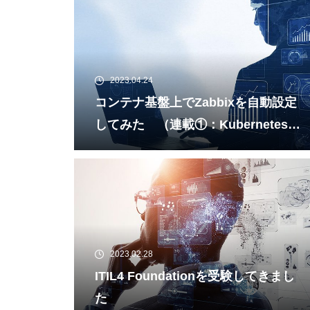
2023.04.24
コンテナ基盤上でZabbixを自動設定
してみた （連載①：Kubernetesへ
のZabbix構築）
2023.02.28
ITIL4 Foundationを受験してきまし
た