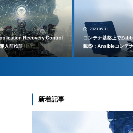
2023.05.31
コンテナ基盤上でZabbixを自動設定してみた（連
載⑤：AnsibleコンテナイメージをKubernetes上
にデプロイ）
新着記事