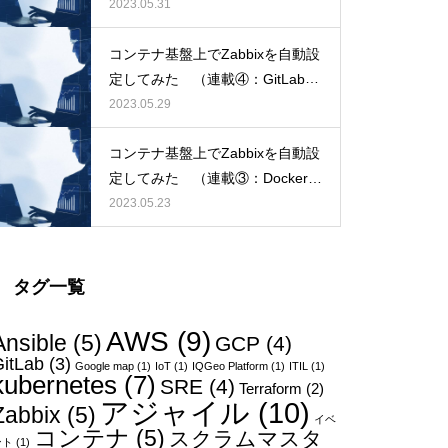
ンテナイメージをKubernetes上に
2023.05.31
デプロイ）
コンテナ基盤上でZabbixを自動設
定してみた （連載④：GitLabの
リポジトリでコンテナイメージの
2023.05.29
管理をする)
コンテナ基盤上でZabbixを自動設
定してみた （連載③：Dockerfil
eでPlaybookが実行可能なコンテ
2023.05.23
ナイメージを作る）
タグ一覧
AWS
(9)
Ansible
(5)
GCP
(4)
itLab
(3)
Google map
(1)
IoT
(1)
IQGeo Platform
(1)
ITIL
(1)
kubernetes
(7)
SRE
(4)
Terraform
(2)
アジャイル
(10)
Zabbix
(5)
イベ
コンテナ
(5)
スクラムマスタ
ント
(1)