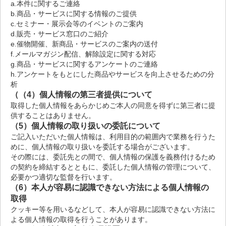
a.本件に関するご連絡
b.商品・サービスに関する情報のご提供
c.セミナー・展示会等のイベントのご案内
d.販売・サービス窓口のご紹介
e.催物開催、新商品・サービスのご案内の送付
f.メールマガジン配信、解除設定に関する対応
g.商品・サービスに関するアンケートのご連絡
h.アンケートをもとにした商品やサービスを向上させるための分
析
（（4）個人情報の第三者提供について
取得した個人情報をあらかじめご本人の同意を得ずに第三者に提
供することはありません。
（5）個人情報の取り扱いの委託について
ご記入いただいた個人情報は、利用目的の範囲内で業務を行うた
めに、個人情報の取り扱いを委託する場合がございます。
その際には、委託先との間で、個人情報の保護を義務付けるため
の契約を締結するとともに、委託した個人情報の管理について、
必要かつ適切な監督を行います。
（6）本人が容易に認識できない方法による個人情報の
取得
クッキー等を用いるなどして、本人が容易に認識できない方法に
よる個人情報の取得を行うことがあります。