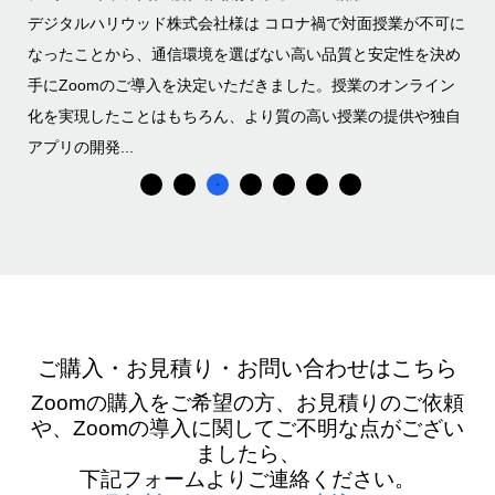
の
デジタルハリウッド株式会社様は コロナ禍で対面授業が不可に
ト
コロ
なったことから、通信環境を選ばない高い品質と安定性を決め
開
まし
手にZoomのご導入を決定いただきました。授業のオンライン
コ
om
化を実現したことはもちろん、より質の高い授業の提供や独自
ラ
アプリの開発...
た。
ご購入・お見積り・お問い合わせはこちら
Zoomの購入をご希望の方、お見積りのご依頼
や、Zoomの導入に関してご不明な点がござい
ましたら、
下記フォームよりご連絡ください。