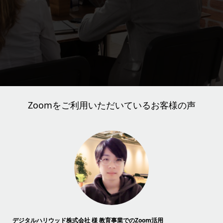
Zoomをご利用いただいているお客様の声
デジタルハリウッド株式会社 様 教育事業でのZoom活用
豊田