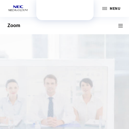
MENU
Zoom
オフィスの『働き方改革』へ
様々な業種・部署で
活用されています
Zoomは同じ社内だけでも部署に応じて様々な使い方が可能です。
NECネッツエスアイがこれまでご提案してきた多数の企業様の活用シーン
をご紹介いたします。お客様にとって『働き方改革』のヒントがあるかも
しれません。
⇒ 活用事例 はこちら