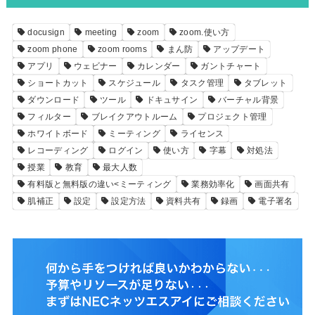
docusign
meeting
zoom
zoom.使い方
zoom phone
zoom rooms
まん防
アップデート
アプリ
ウェビナー
カレンダー
ガントチャート
ショートカット
スケジュール
タスク管理
タブレット
ダウンロード
ツール
ドキュサイン
バーチャル背景
フィルター
ブレイクアウトルーム
プロジェクト管理
ホワイトボード
ミーティング
ライセンス
レコーディング
ログイン
使い方
字幕
対処法
授業
教育
最大人数
有料版と無料版の違い<ミーティング
業務効率化
画面共有
肌補正
設定
設定方法
資料共有
録画
電子署名